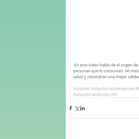
 En este video hablo de el origen de la original Alipotec Raiz de Tejocote y los beneficios que obtienen las 
personas que lo consumen. Mi meta 
salud y obtendran una mejor calida
#alipotec
#alipotecraizdetejocote
#
#alipotecraizdetejocote