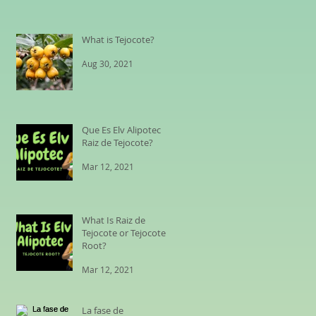
What is Tejocote?
Aug 30, 2021
Que Es Elv Alipotec
Raiz de Tejocote?
Mar 12, 2021
What Is Raiz de
Tejocote or Tejocote
Root?
Mar 12, 2021
La fase de