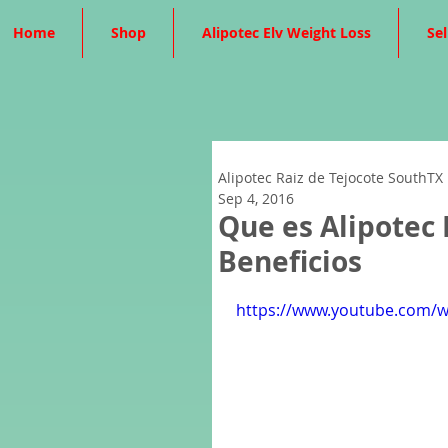
Home
Shop
Alipotec Elv Weight Loss
Sel
Alipotec Raiz de Tejocote SouthTX
Sep 4, 2016
Que es Alipotec 
Beneficios
https://www.youtube.com/