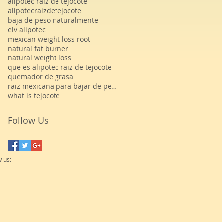
alipotec raiz de tejocote
alipotecraizdetejocote
baja de peso naturalmente
elv alipotec
mexican weight loss root
natural fat burner
natural weight loss
que es alipotec raiz de tejocote
quemador de grasa
raiz mexicana para bajar de peso
what is tejocote
Follow Us
w us: